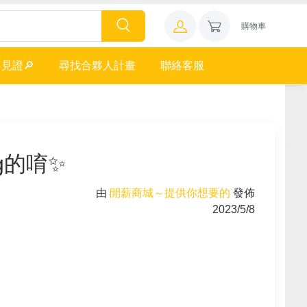
購物車
見證🔎
尋找合夥人計畫
聯絡客服
g的唷✨
由
開薪商城～提供你想要的
發佈
2023/5/8