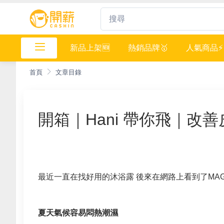
新品上架🆕
熱銷品牌🥇
人氣商品⚡️
首頁
文章目錄
開箱｜Hani 帶你飛｜改善皮
最近一直在找好用的沐浴露 後來在網路上看到了MAG
夏天氣候容易悶熱潮濕