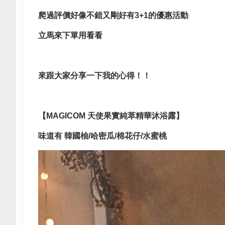
爬過評價好像不錯又剛好有3+1的優惠活動
立馬來下單用看看
來跟大家分享一下我的心得！！
【MAGICOM 天使果實純萃精華沐浴露】
味道有 韓國柚/哈密瓜/棉花仔/水蜜桃