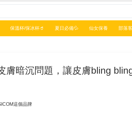
保溫杯/保冰杯🥤
夏日必備💦
仙女保養
部落客
膚暗沉問題，讓皮膚bling blin
ICOM這個品牌