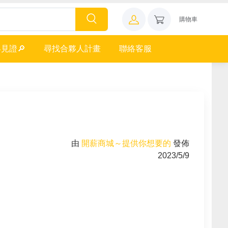
購物車
見證🔎
尋找合夥人計畫
聯絡客服
由
開薪商城～提供你想要的
發佈
2023/5/9