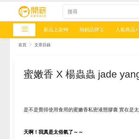
新品上架🆕
熱銷品牌🥇
人氣商品⚡️
首頁
文章目錄
蜜嫩香 X 楊蟲蟲 jade yan
是不是覺得使用食用的蜜嫩香私密液態膠囊 實在是
天啊！我真是太俗氣了～～