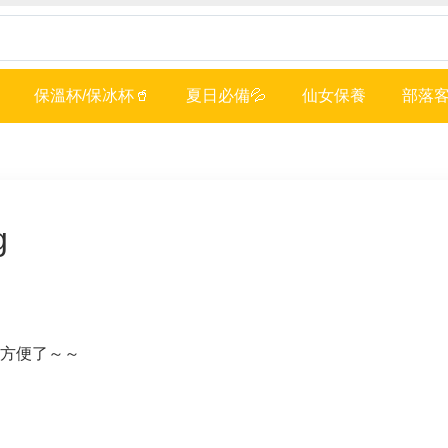
保溫杯/保冰杯🥤
夏日必備💦
仙女保養
部落客
g
太方便了～～